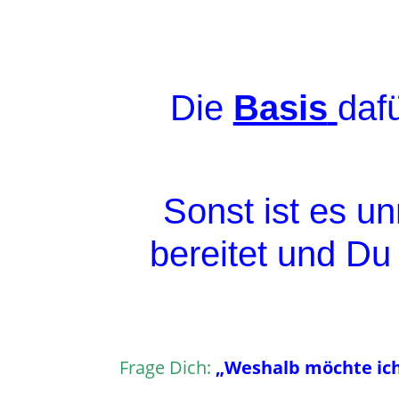
Die
Basis
dafü
Sonst ist es u
bereitet und D
Frage Dich:
„Weshalb möchte ich