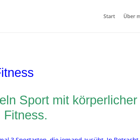
Start
Über m
Fitness
ln Sport mit körperlicher
Fitness.
mal 3 Sportarten, die jemand ausübt. In Betracht