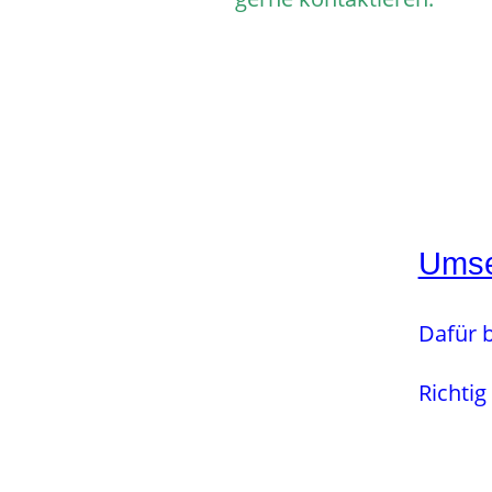
Umse
Dafür b
Richtig